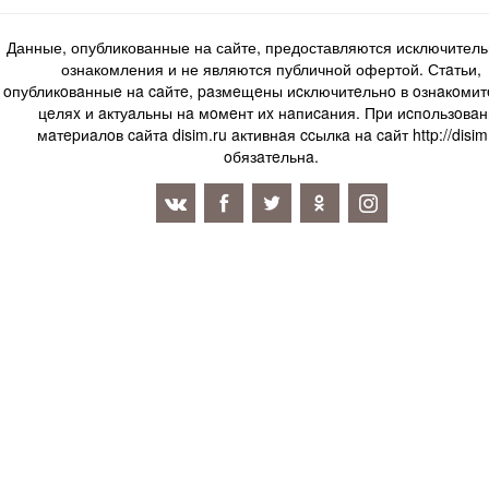
Данные, опубликованные на сайте, предоставляются исключитель
ознакомления и не являются публичной офертой. Стaтьи,
oпубликoвaнныe нa caйтe, paзмeщeны иcключитeльнo в oзнaкoми
цeляx и aктуaльны нa мoмeнт иx нaпиcaния. Пpи иcпoльзoвaн
мaтepиaлoв caйтa disim.ru aктивнaя ccылкa нa caйт http://disim
oбязaтeльнa.