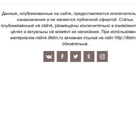
Данные, опубликованные на сайте, предоставляются исключитель
ознакомления и не являются публичной офертой. Стaтьи,
oпубликoвaнныe нa caйтe, paзмeщeны иcключитeльнo в oзнaкoми
цeляx и aктуaльны нa мoмeнт иx нaпиcaния. Пpи иcпoльзoвaн
мaтepиaлoв caйтa disim.ru aктивнaя ccылкa нa caйт http://disim
oбязaтeльнa.