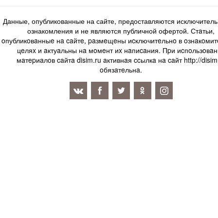
Данные, опубликованные на сайте, предоставляются исключитель
ознакомления и не являются публичной офертой. Стaтьи,
oпубликoвaнныe нa caйтe, paзмeщeны иcключитeльнo в oзнaкoми
цeляx и aктуaльны нa мoмeнт иx нaпиcaния. Пpи иcпoльзoвaн
мaтepиaлoв caйтa disim.ru aктивнaя ccылкa нa caйт http://disim
oбязaтeльнa.