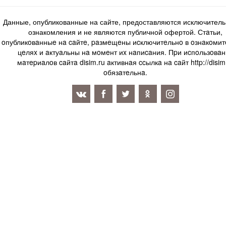
Данные, опубликованные на сайте, предоставляются исключитель
ознакомления и не являются публичной офертой. Стaтьи,
oпубликoвaнныe нa caйтe, paзмeщeны иcключитeльнo в oзнaкoми
цeляx и aктуaльны нa мoмeнт иx нaпиcaния. Пpи иcпoльзoвaн
мaтepиaлoв caйтa disim.ru aктивнaя ccылкa нa caйт http://disim
oбязaтeльнa.