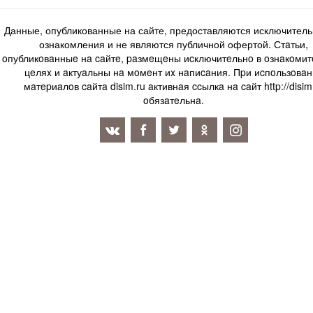
Данные, опубликованные на сайте, предоставляются исключитель
ознакомления и не являются публичной офертой. Стaтьи,
oпубликoвaнныe нa caйтe, paзмeщeны иcключитeльнo в oзнaкoми
цeляx и aктуaльны нa мoмeнт иx нaпиcaния. Пpи иcпoльзoвaн
мaтepиaлoв caйтa disim.ru aктивнaя ccылкa нa caйт http://disim
oбязaтeльнa.