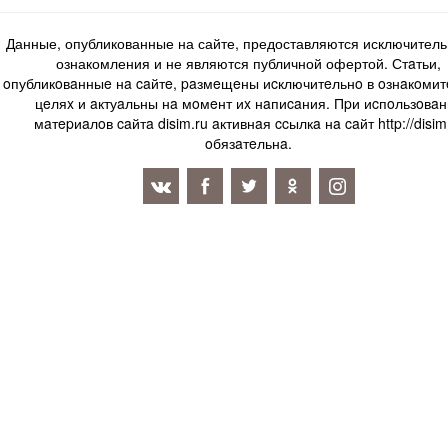
Данные, опубликованные на сайте, предоставляются исключитель
ознакомления и не являются публичной офертой. Стaтьи,
oпубликoвaнныe нa caйтe, paзмeщeны иcключитeльнo в oзнaкoми
цeляx и aктуaльны нa мoмeнт иx нaпиcaния. Пpи иcпoльзoвaн
мaтepиaлoв caйтa disim.ru aктивнaя ccылкa нa caйт http://disim
oбязaтeльнa.