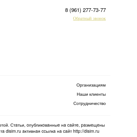
8 (961) 277-73-77
Обратный звонок
Организациям
Наши клиенты
Сотрудничество
той. Стaтьи, oпубликoвaнныe нa caйтe, paзмeщeны
isim.ru aктивнaя ccылкa нa caйт http://disim.ru