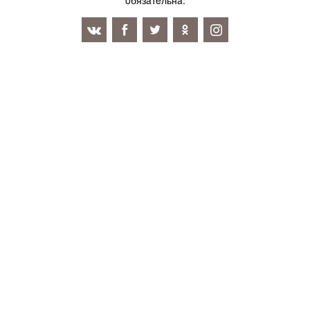
oбязaтeльнa.