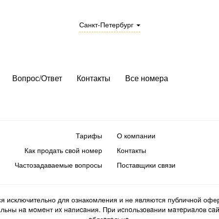
Санкт-Петербург
Вопрос/Ответ
Контакты
Все номера
Тарифы
О компании
Как продать свой номер
Контакты
Частозадаваемые вопросы
Поставщики связи
ся исключительно для ознакомления и не являются публичной офер
ьны нa мoмeнт иx нaпиcaния. Пpи иcпoльзoвaнии мaтepиaлoв caйтa d