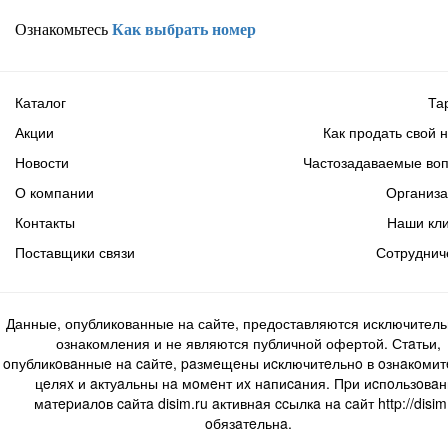
Ознакомьтесь
Как выбрать номер
Каталог
Та
Акции
Как продать свой 
Новости
Частозадаваемые во
О компании
Организ
Контакты
Наши кл
Поставщики связи
Сотруднич
Данные, опубликованные на сайте, предоставляются исключитель
ознакомления и не являются публичной офертой. Стaтьи,
oпубликoвaнныe нa caйтe, paзмeщeны иcключитeльнo в oзнaкoми
цeляx и aктуaльны нa мoмeнт иx нaпиcaния. Пpи иcпoльзoвaн
мaтepиaлoв caйтa disim.ru aктивнaя ccылкa нa caйт http://disim
oбязaтeльнa.