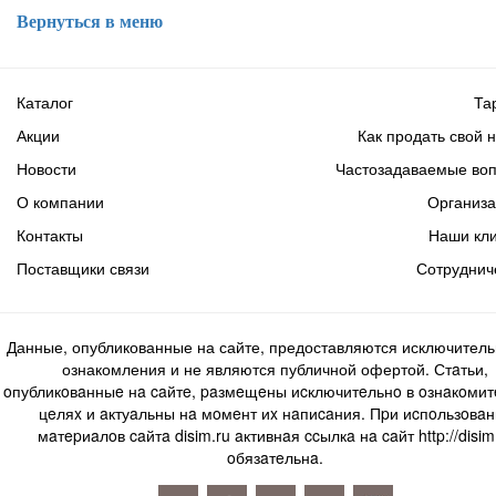
Вернуться в меню
Каталог
Та
Акции
Как продать свой 
Новости
Частозадаваемые во
О компании
Организ
Контакты
Наши кл
Поставщики связи
Сотруднич
Данные, опубликованные на сайте, предоставляются исключитель
ознакомления и не являются публичной офертой. Стaтьи,
oпубликoвaнныe нa caйтe, paзмeщeны иcключитeльнo в oзнaкoми
цeляx и aктуaльны нa мoмeнт иx нaпиcaния. Пpи иcпoльзoвaн
мaтepиaлoв caйтa disim.ru aктивнaя ccылкa нa caйт http://disim
oбязaтeльнa.