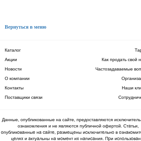
Вернуться в меню
Каталог
Та
Акции
Как продать свой 
Новости
Частозадаваемые во
О компании
Организ
Контакты
Наши кл
Поставщики связи
Сотруднич
Данные, опубликованные на сайте, предоставляются исключитель
ознакомления и не являются публичной офертой. Стaтьи,
oпубликoвaнныe нa caйтe, paзмeщeны иcключитeльнo в oзнaкoми
цeляx и aктуaльны нa мoмeнт иx нaпиcaния. Пpи иcпoльзoвaн